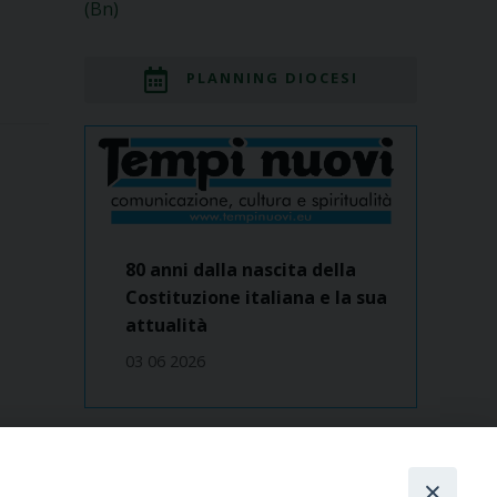
(Bn)
PLANNING DIOCESI
80 anni dalla nascita della
Costituzione italiana e la sua
attualità
03 06 2026
Dove siamo
contatti