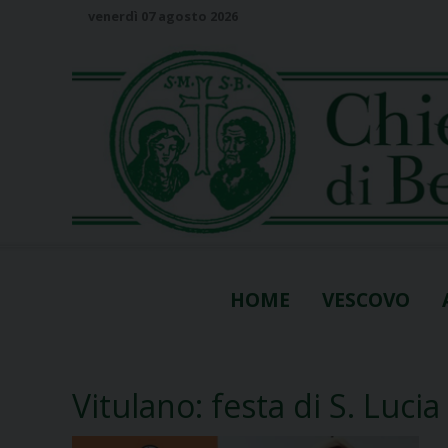
S
venerdì 07 agosto 2026
k
i
p
t
o
c
o
n
t
e
n
HOME
VESCOVO
t
Vitulano: festa di S. Lucia