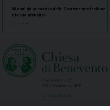
80 anni dalla nascita della Costituzione italiana
e la sua attualità
03 06 2026
Piazza Orsini, 27
82100 Benevento (BN)
CF: 92000550621