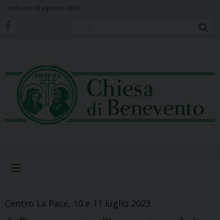
S
sabato 08 agosto 2026
k
i
Cerca
p
t
o
c
o
n
t
e
n
t
Menu
Centro La Pace, 10 e 11 luglio 2023