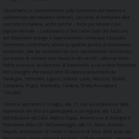
“Quest’anno ci concentreremo sulla fisionomia del ministro e
sull’esercizio del ministero ordinato, cercando di formulare idee
concrete in materia, anche perché – forse per timore o per
pigrizia mentale – continuiamo a fare tante cose che finiscono
per disperdere energie e rappresentano comunque il passato.
Vorremmo confrontarci anche su qualche ipotesi di mutamento
strutturale, tale da consentire un vero cambiamento d’orizzonte,
per evitare di mettere vino nuovo in otri vecchi”, afferma Mons.
Felice Accrocca, Arcivescovo di Benevento, a cui si deve l’iniziativa
del Convegno che riunirà oltre 30 Vescovi provenienti da
Sardegna, Piemonte, Liguria, Umbria, Lazio, Abruzzo, Molise,
Campania, Puglia, Basilicata, Calabria, Emilia Romagna e
Toscana.
I lavori si apriranno il 10 luglio, alle 11, con la condivisione delle
esperienze dei Vescovi partecipanti a cui seguirà, alle 12.30,
l’introduzione del Card. Matteo Zuppi, Arcivescovo di Bologna e
Presidente della CEI. Nel pomeriggio, alle 16, Mons. Roberto
Repole, Arcivescovo di Torino e Vescovo di Susa, darà avvio alla
discussione con la relazione dal titolo “Voltare pagina? L’esercizio