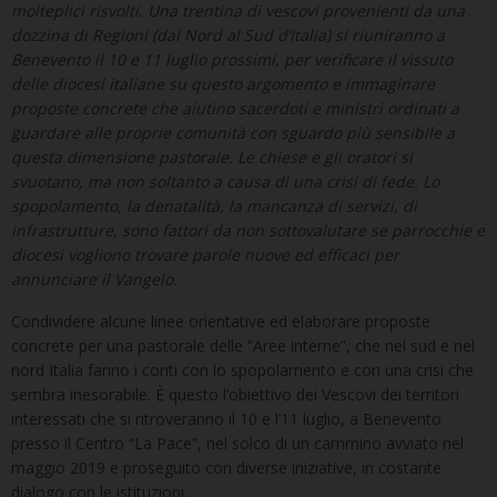
molteplici risvolti. Una trentina di vescovi provenienti da una
dozzina di Regioni (dal Nord al Sud d’Italia) si riuniranno a
Benevento il 10 e 11 luglio prossimi, per verificare il vissuto
delle diocesi italiane su questo argomento e immaginare
proposte concrete che aiutino sacerdoti e ministri ordinati a
guardare alle proprie comunità con sguardo più sensibile a
questa dimensione pastorale. Le chiese e gli oratori si
svuotano, ma non soltanto a causa di una crisi di fede. Lo
spopolamento, la denatalità, la mancanza di servizi, di
infrastrutture, sono fattori da non sottovalutare se parrocchie e
diocesi vogliono trovare parole nuove ed efficaci per
annunciare il Vangelo.
Condividere alcune linee orientative ed elaborare proposte
concrete per una pastorale delle “Aree interne”, che nel sud e nel
nord Italia fanno i conti con lo spopolamento e con una crisi che
sembra inesorabile. È questo l’obiettivo dei Vescovi dei territori
interessati che si ritroveranno il 10 e l’11 luglio, a Benevento
presso il Centro “La Pace”, nel solco di un cammino avviato nel
maggio 2019 e proseguito con diverse iniziative, in costante
dialogo con le istituzioni.