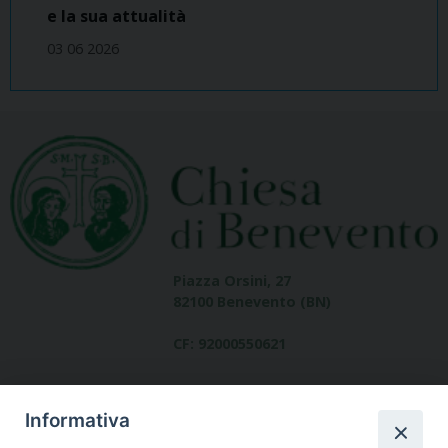
e la sua attualità
03 06 2026
Piazza Orsini, 27
82100 Benevento (BN)
CF: 92000550621
Informativa