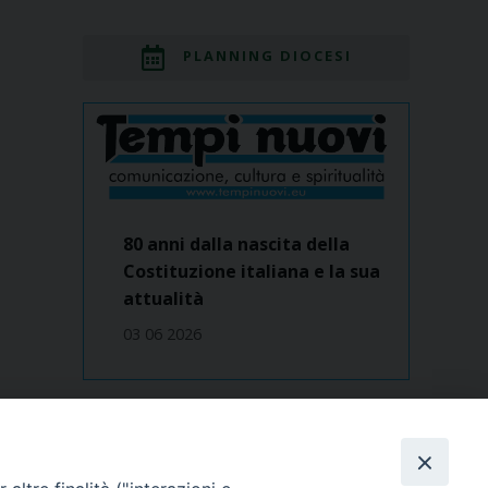
PLANNING DIOCESI
80 anni dalla nascita della
Costituzione italiana e la sua
attualità
03 06 2026
Dove siamo
contatti