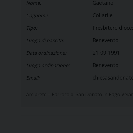
Gaetano
Nome:
Collarile
Cognome:
Presbitero dioc
Tipo:
Benevento
Luogo di nascita:
21-09-1991
Data ordinazione:
Benevento
Luogo ordinazione:
chiesasandonato
Email:
Arciprete – Parroco di San Donato in Pago Veia