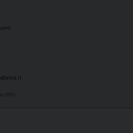
esano
@alice.it
no (BN).