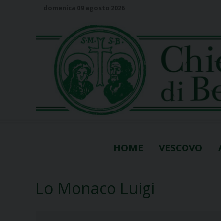
S
domenica 09 agosto 2026
k
i
p
t
o
c
o
n
t
e
n
HOME
VESCOVO
t
Lo Monaco Luigi