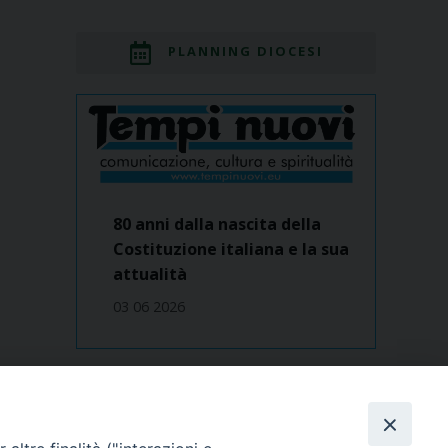
PLANNING DIOCESI
80 anni dalla nascita della
Costituzione italiana e la sua
attualità
03 06 2026
Dove siamo
contatti