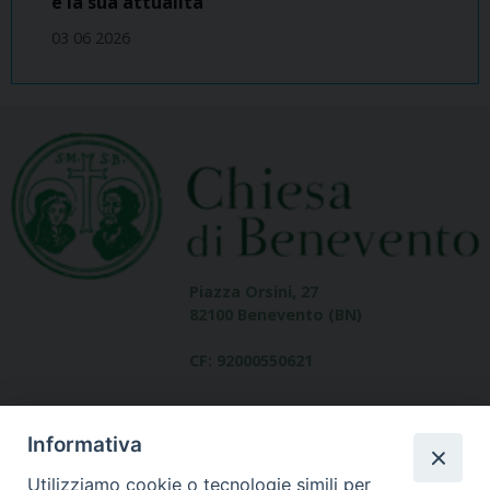
e la sua attualità
03 06 2026
Piazza Orsini, 27
82100 Benevento (BN)
CF: 92000550621
Informativa
Utilizziamo cookie o tecnologie simili per