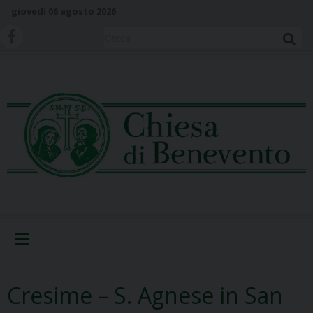
S
giovedì 06 agosto 2026
k
i
Cerca
p
t
o
c
o
n
t
e
n
t
Menu
Cresime – S. Agnese in San