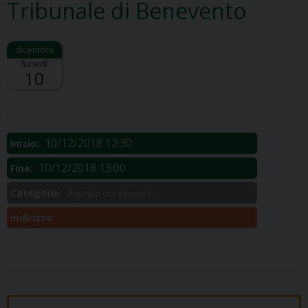
Tribunale di Benevento
lunedì
10
Descrizione:
.
10/12/2018 12:30
Inizio:
10/12/2018 13:00
Fine:
Categorie:
Agenda del Vescovo
Indirizzo: