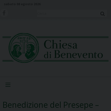
S
sabato 08 agosto 2026
k
i
Cerca
p
t
o
c
o
n
t
e
n
t
Menu
Benedizione del Presepe –