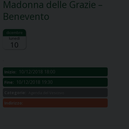
Madonna delle Grazie –
Benevento
lunedì
10
Descrizione:
.
10/12/2018 18:00
Inizio:
10/12/2018 19:30
Fine:
Categorie:
Agenda del Vescovo
Indirizzo: