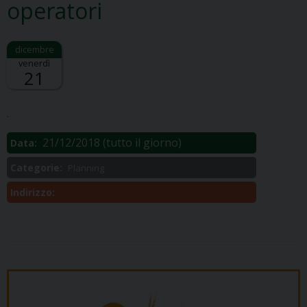
operatori
venerdì
21
Descrizione:
.
21/12/2018
(tutto il giorno)
Data:
Categorie:
Planning
Indirizzo: