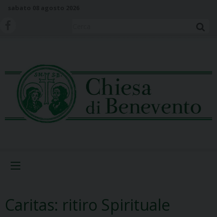
S
sabato 08 agosto 2026
k
i
Cerca
p
t
o
c
o
n
t
e
n
t
Menu
Caritas: ritiro Spirituale