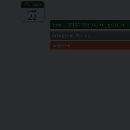
Descrizione:
sabato
..
22
22/12/2018
(tutto il giorno)
Data:
Categorie:
Planning
Indirizzo: