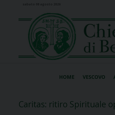
S
sabato 08 agosto 2026
k
i
p
t
o
c
o
n
t
e
n
HOME
VESCOVO
t
Caritas: ritiro Spirituale 