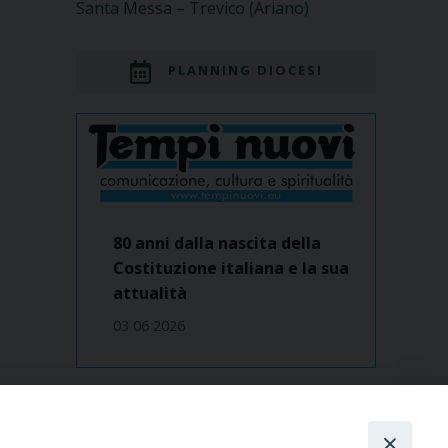
Santa Messa – Trevico (Ariano)
PLANNING DIOCESI
80 anni dalla nascita della
Costituzione italiana e la sua
attualità
03 06 2026
Dove siamo
contatti