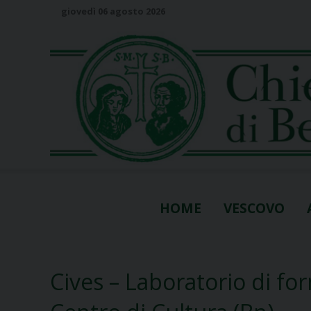
S
giovedì 06 agosto 2026
k
i
p
t
o
c
o
n
t
e
n
HOME
VESCOVO
t
Cives – Laboratorio di f