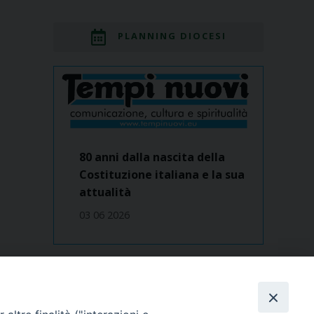
PLANNING DIOCESI
80 anni dalla nascita della
Costituzione italiana e la sua
attualità
03 06 2026
Dove siamo
contatti