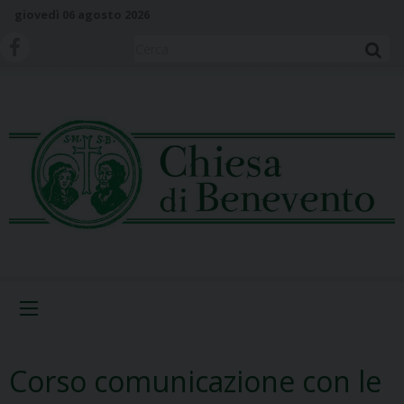
S
giovedì 06 agosto 2026
k
i
Cerca
p
t
o
c
o
n
t
e
n
t
Menu
Corso comunicazione con le