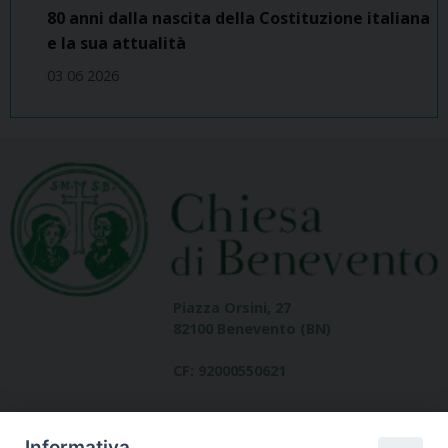
80 anni dalla nascita della Costituzione italiana
e la sua attualità
03 06 2026
Piazza Orsini, 27
82100 Benevento (BN)
CF: 92000550621
Informativa