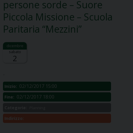
persone sorde – Suore
Piccola Missione – Scuola
Paritaria “Mezzini”
sabato
2
Descrizione:
..
02/12/2017 15:00
Inizio:
02/12/2017 18:00
Fine:
Categorie:
Planning
Indirizzo: