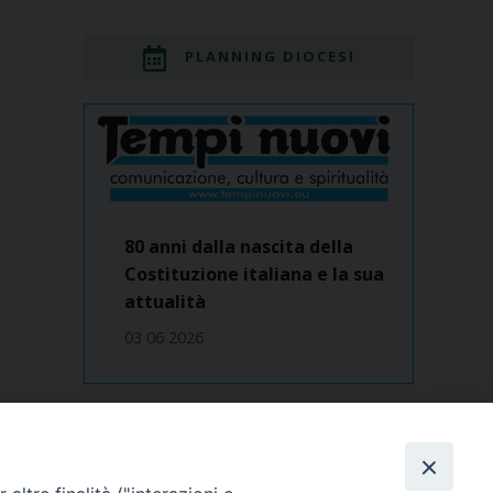
PLANNING DIOCESI
80 anni dalla nascita della
Costituzione italiana e la sua
attualità
03 06 2026
Dove siamo
contatti