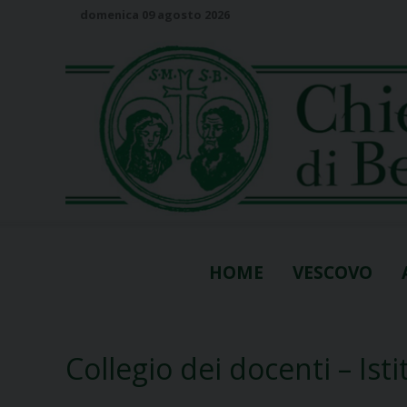
S
domenica 09 agosto 2026
k
i
p
t
o
c
o
n
t
e
n
HOME
VESCOVO
t
Collegio dei docenti – Ist