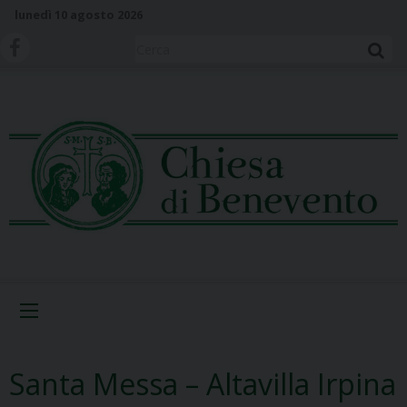
S
lunedì 10 agosto 2026
k
i
Cerca
p
t
o
c
o
n
t
e
n
t
Menu
Santa Messa – Altavilla Irpina