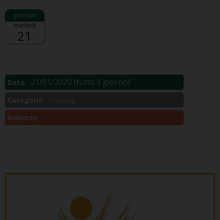
martedì
21
Descrizione:
.
21/01/2020
(tutto il giorno)
Data:
Categorie:
Planning
Indirizzo: