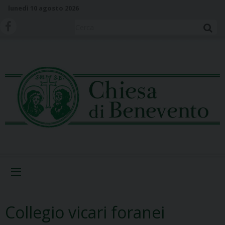
S
lunedì 10 agosto 2026
k
i
Cerca
p
t
o
c
o
n
t
e
n
t
Menu
Collegio vicari foranei