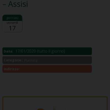
– Assisi
venerdì
17
Descrizione:
.
17/01/2020
(tutto il giorno)
Data:
Categorie:
Planning
Indirizzo: