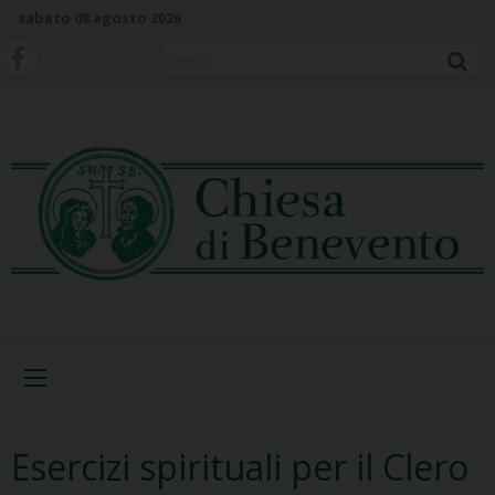
S
sabato 08 agosto 2026
k
i
Cerca
p
t
o
c
o
n
t
e
n
t
Menu
Esercizi spirituali per il Clero