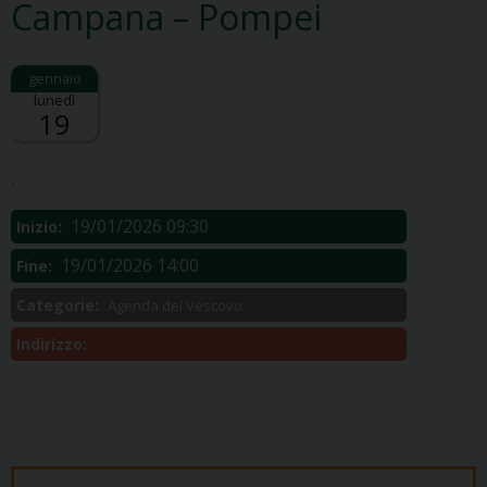
Campana – Pompei
lunedì
19
Descrizione:
.
19/01/2026 09:30
Inizio:
19/01/2026 14:00
Fine:
Categorie:
Agenda del Vescovo
Indirizzo: