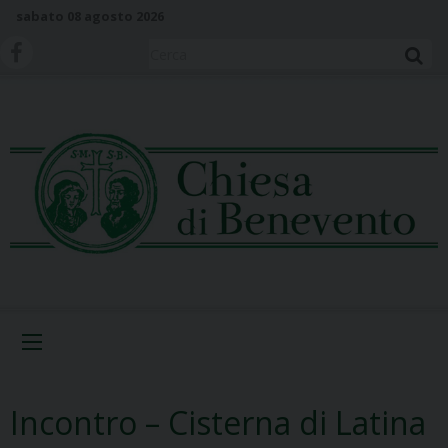
S
sabato 08 agosto 2026
k
i
Cerca
p
t
o
c
o
n
t
e
n
t
Menu
Incontro – Cisterna di Latina