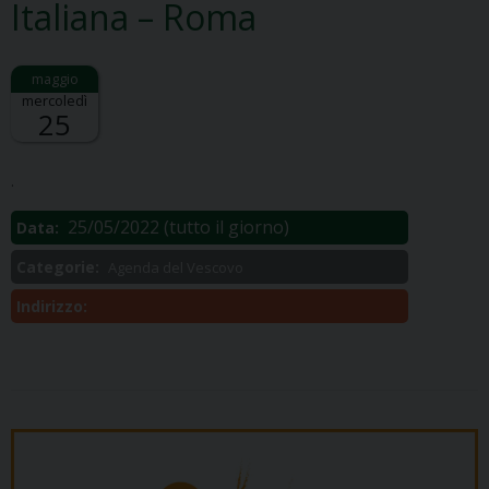
Italiana – Roma
mercoledì
25
Descrizione:
.
25/05/2022
(tutto il giorno)
Data:
Categorie:
Agenda del Vescovo
Indirizzo: