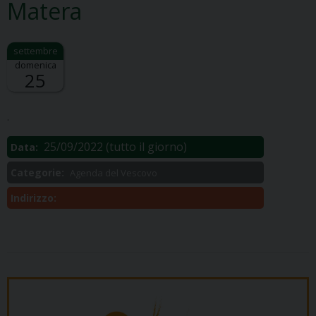
Matera
domenica
25
Descrizione:
.
25/09/2022
(tutto il giorno)
Data:
Categorie:
Agenda del Vescovo
Indirizzo: