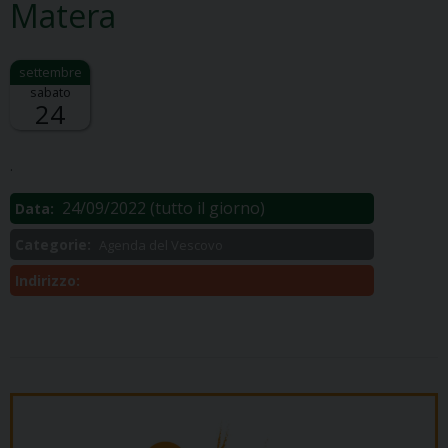
Matera
sabato
24
Descrizione:
.
24/09/2022
(tutto il giorno)
Data:
Categorie:
Agenda del Vescovo
Indirizzo: