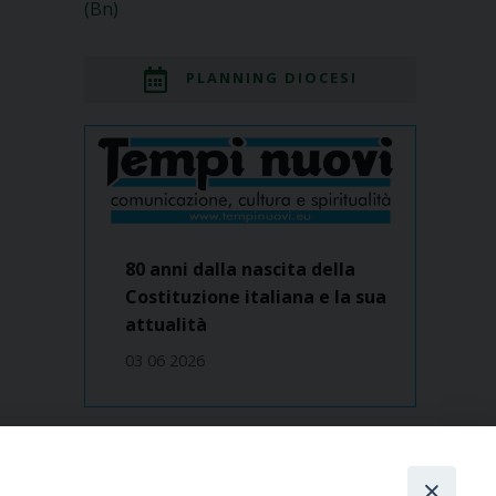
(Bn)
PLANNING DIOCESI
80 anni dalla nascita della
Costituzione italiana e la sua
attualità
03 06 2026
Dove siamo
contatti