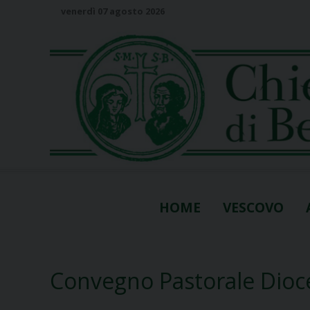
S
venerdì 07 agosto 2026
k
i
p
t
o
c
o
n
t
e
n
HOME
VESCOVO
t
Convegno Pastorale Dioc