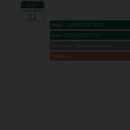
Descrizione:
mercoledì
.
22
22/06/2022 18:00
Inizio:
22/06/2022 22:00
Fine:
Categorie:
Agenda del Vescovo
Indirizzo: