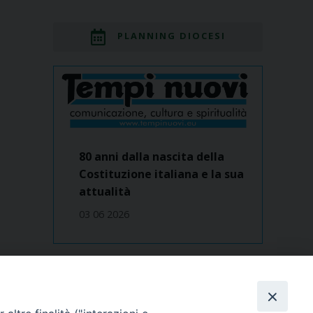
PLANNING DIOCESI
80 anni dalla nascita della
Costituzione italiana e la sua
attualità
03 06 2026
Dove siamo
contatti