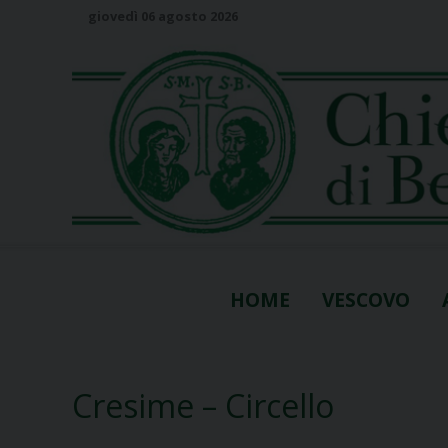
S
giovedì 06 agosto 2026
k
i
p
t
o
c
o
n
t
e
n
HOME
VESCOVO
t
Cresime – Circello