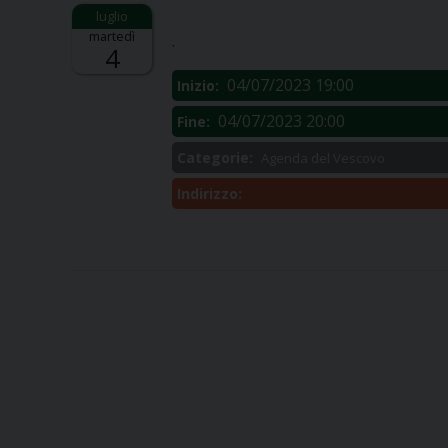
Descrizione:
martedì
.
4
04/07/2023 19:00
Inizio:
04/07/2023 20:00
Fine:
Categorie:
Agenda del Vescovo
Indirizzo: