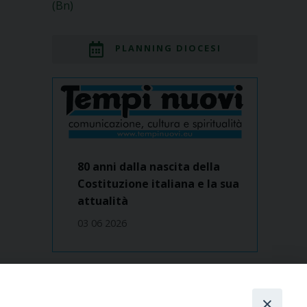
(Bn)
PLANNING DIOCESI
80 anni dalla nascita della
Costituzione italiana e la sua
attualità
03 06 2026
Dove siamo
contatti