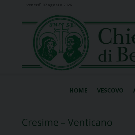
S
venerdì 07 agosto 2026
k
i
p
t
o
c
o
n
t
e
n
HOME
VESCOVO
t
Cresime – Venticano