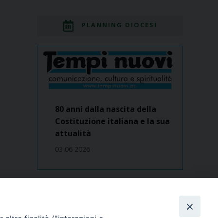
PLANNING DIOCESI
80 anni dalla nascita della
Costituzione italiana e la sua
attualità
03 06 2026
Dove siamo
contatti