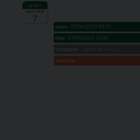
Descrizione:
mercoledì
.
7
07/06/2023 09:00
Inizio:
07/06/2023 13:00
Fine:
Categorie:
Agenda del Vescovo
Indirizzo: