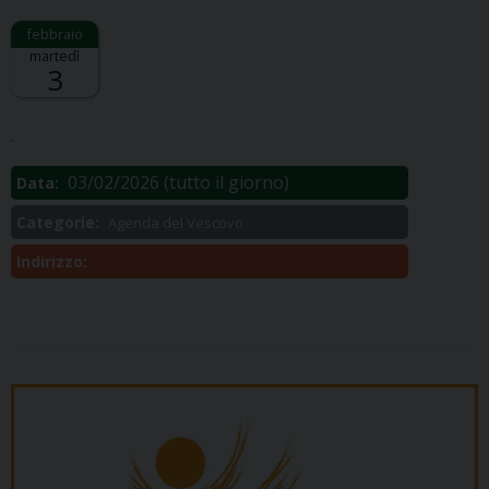
martedì
3
Descrizione:
.
03/02/2026
(tutto il giorno)
Data:
Categorie:
Agenda del Vescovo
Indirizzo: