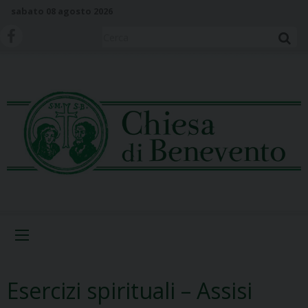
S
sabato 08 agosto 2026
k
i
Cerca
p
t
o
c
o
n
t
e
n
t
Menu
Esercizi spirituali – Assisi