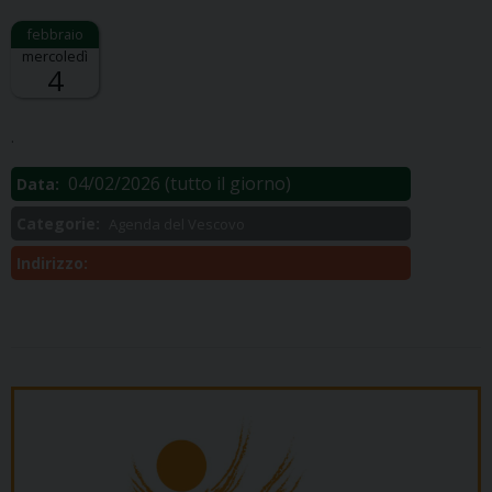
mercoledì
4
Descrizione:
.
04/02/2026
(tutto il giorno)
Data:
Categorie:
Agenda del Vescovo
Indirizzo: