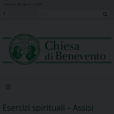
S
sabato 08 agosto 2026
k
i
Cerca
p
t
o
c
o
n
t
e
n
t
Menu
Esercizi spirituali – Assisi