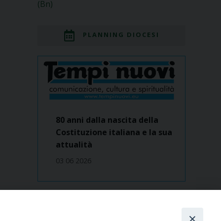
(Bn)
PLANNING DIOCESI
80 anni dalla nascita della
Costituzione italiana e la sua
attualità
03 06 2026
Dove siamo
contatti