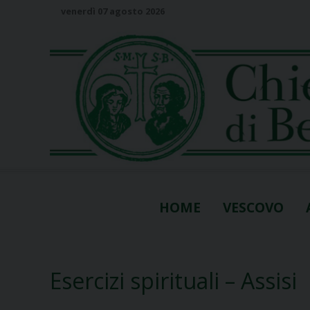
S
venerdì 07 agosto 2026
k
i
p
t
o
c
o
n
t
e
n
HOME
VESCOVO
t
Esercizi spirituali – Assisi