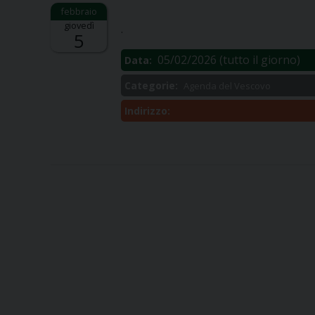
Descrizione:
giovedì
.
5
05/02/2026
(tutto il giorno)
Data:
Categorie:
Agenda del Vescovo
Indirizzo: