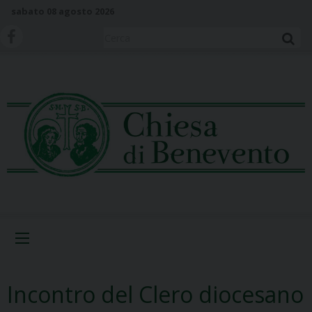
S
sabato 08 agosto 2026
k
i
Cerca
p
t
o
c
o
n
t
e
n
t
Menu
Incontro del Clero diocesano