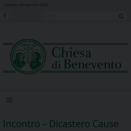
S
sabato 08 agosto 2026
k
i
Cerca
p
t
o
c
o
n
t
e
n
t
Menu
Incontro – Dicastero Cause