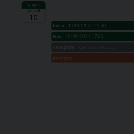
Descrizione:
giovedì
.
10
10/06/2021 15:30
Inizio:
10/06/2021 17:00
Fine:
Categorie:
Agenda del Vescovo
Indirizzo: