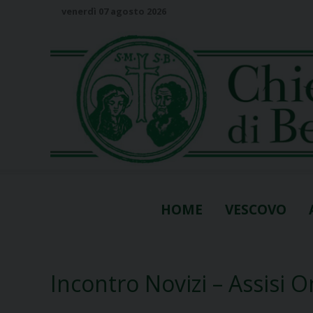
S
venerdì 07 agosto 2026
k
i
p
t
o
c
o
n
t
e
n
HOME
VESCOVO
t
Incontro Novizi – Assisi O