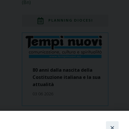
(Bn)
PLANNING DIOCESI
80 anni dalla nascita della
Costituzione italiana e la sua
attualità
03 06 2026
Dove siamo
contatti