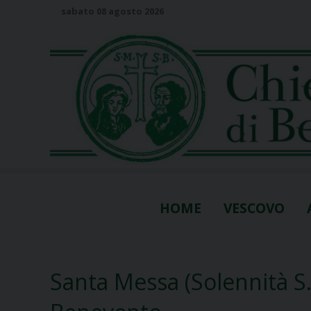
S
sabato 08 agosto 2026
k
i
p
t
o
c
o
n
t
e
n
HOME
VESCOVO
t
Santa Messa (Solennità S