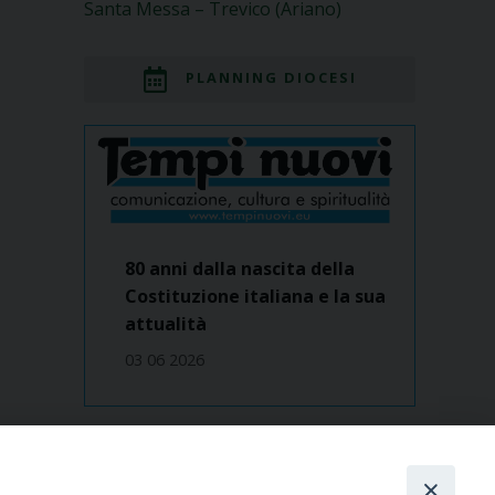
Santa Messa – Trevico (Ariano)
PLANNING DIOCESI
80 anni dalla nascita della
Costituzione italiana e la sua
attualità
03 06 2026
Dove siamo
contatti