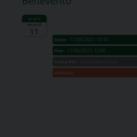
Benevento
Descrizione:
venerdì
.
11
11/06/2021 10:30
Inizio:
11/06/2021 12:00
Fine:
Categorie:
Agenda del Vescovo
Indirizzo: