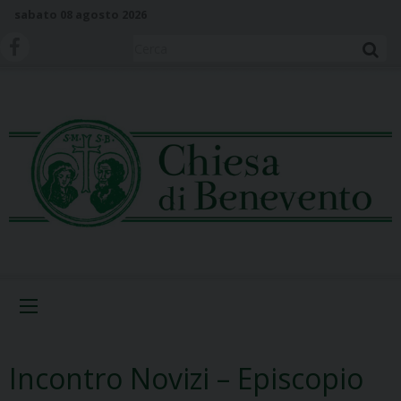
S
sabato 08 agosto 2026
k
i
Cerca
p
t
o
c
o
n
t
e
n
t
Menu
Incontro Novizi – Episcopio