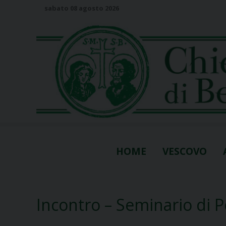
S
sabato 08 agosto 2026
k
i
p
t
o
c
o
n
t
e
n
HOME
VESCOVO
t
Incontro – Seminario di Po