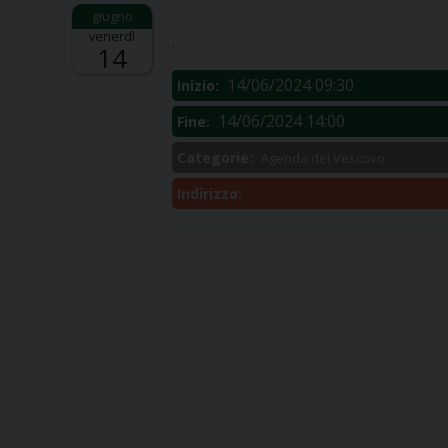
Descrizione:
venerdì
.
14
14/06/2024 09:30
Inizio:
14/06/2024 14:00
Fine:
Categorie:
Agenda del Vescovo
Indirizzo: