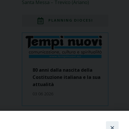
Santa Messa – Trevico (Ariano)
PLANNING DIOCESI
80 anni dalla nascita della
Costituzione italiana e la sua
attualità
03 06 2026
Dove siamo
contatti