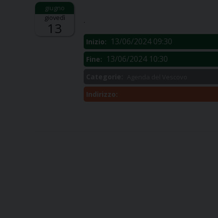
Descrizione:
giovedì
.
13
13/06/2024 09:30
Inizio:
13/06/2024 10:30
Fine:
Categorie:
Agenda del Vescovo
Indirizzo: