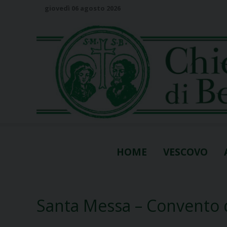
S
giovedì 06 agosto 2026
k
i
p
t
o
c
o
n
t
e
n
HOME
VESCOVO
t
Santa Messa – Convento d