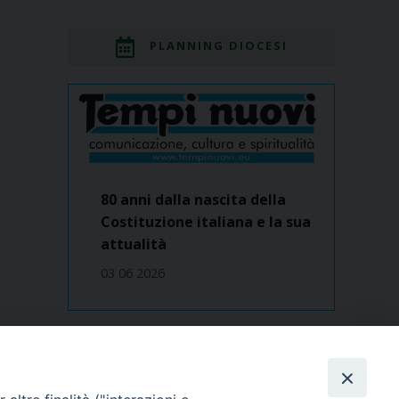
PLANNING DIOCESI
80 anni dalla nascita della
Costituzione italiana e la sua
attualità
03 06 2026
Dove siamo
contatti