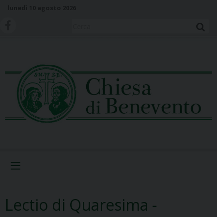
S
lunedì 10 agosto 2026
k
i
Cerca
p
t
o
c
o
n
t
e
n
t
Menu
Lectio di Quaresima -