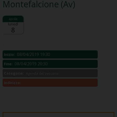
Montefalcione (Av)
lunedì
8
Descrizione:
.
08/04/2019 19:30
Inizio:
08/04/2019 20:30
Fine:
Categorie:
Agenda del Vescovo
Indirizzo: