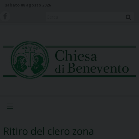
S
sabato 08 agosto 2026
k
i
Cerca
p
t
o
c
o
n
t
e
n
t
Menu
Ritiro del clero zona