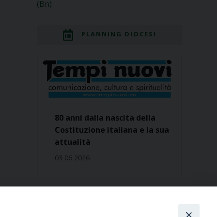
(Bn)
PLANNING DIOCESI
80 anni dalla nascita della
Costituzione italiana e la sua
attualità
03 06 2026
Dove siamo
contatti