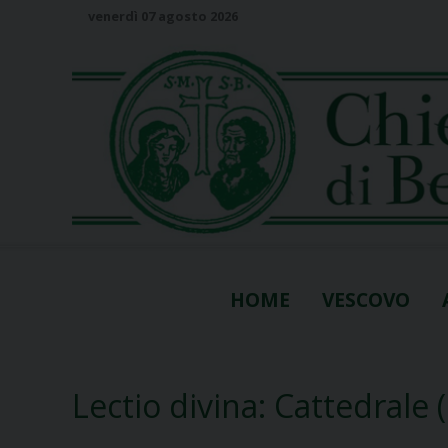
S
venerdì 07 agosto 2026
k
i
p
t
o
c
o
n
t
e
n
HOME
VESCOVO
t
Lectio divina: Cattedrale 