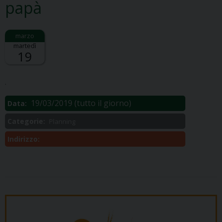
papà
martedì
19
Descrizione:
.
19/03/2019
(tutto il giorno)
Data:
Categorie:
Planning
Indirizzo: