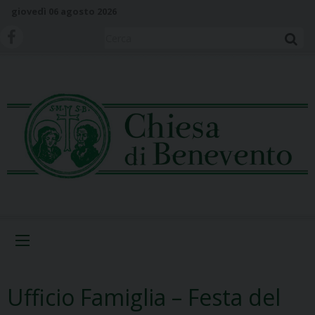
S
giovedì 06 agosto 2026
k
i
Cerca
p
t
o
c
o
n
t
e
n
t
Menu
Ufficio Famiglia – Festa del