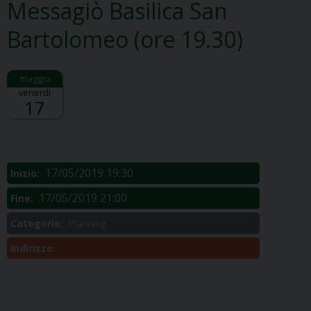
Messagiò Basilica San
Bartolomeo (ore 19.30)
venerdì
17
Descrizione:
.
17/05/2019 19:30
Inizio:
17/05/2019 21:00
Fine:
Categorie:
Planning
Indirizzo: