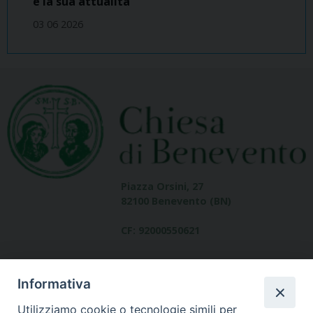
e la sua attualità
03 06 2026
Piazza Orsini, 27
82100 Benevento (BN)
CF: 92000550621
Informativa
Utilizziamo cookie o tecnologie simili per