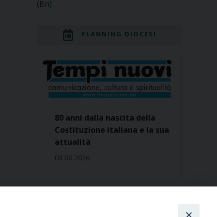
(Bn)
PLANNING DIOCESI
80 anni dalla nascita della
Costituzione italiana e la sua
attualità
03 06 2026
Dove siamo
contatti