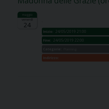
Madonna delle Grazie (or
Descrizione:
venerdì
.
24
24/05/2019 21:00
Inizio:
24/05/2019 22:00
Fine:
Categorie:
Planning
Indirizzo: