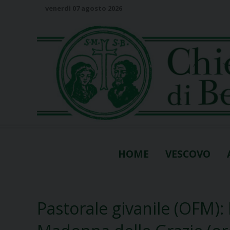
S
venerdì 07 agosto 2026
k
i
p
t
o
c
o
n
t
e
n
HOME
VESCOVO
t
Pastorale givanile (OFM): 