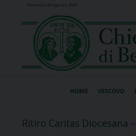
S
domenica 09 agosto 2026
k
i
p
t
o
c
o
n
t
e
n
HOME
VESCOVO
t
Ritiro Caritas Diocesana 