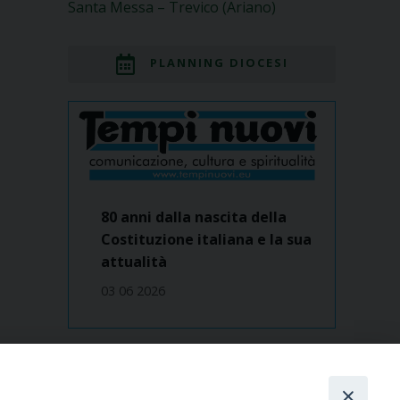
Santa Messa – Trevico (Ariano)
PLANNING DIOCESI
80 anni dalla nascita della
Costituzione italiana e la sua
attualità
03 06 2026
Dove siamo
contatti