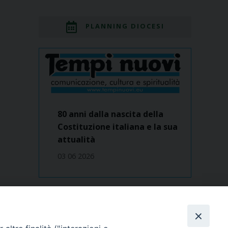
PLANNING DIOCESI
80 anni dalla nascita della
Costituzione italiana e la sua
attualità
03 06 2026
Dove siamo
contatti