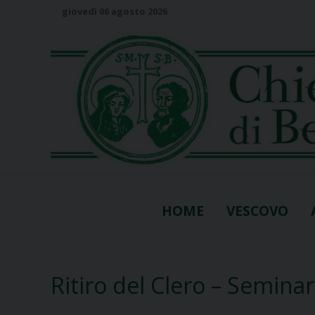
S
giovedì 06 agosto 2026
k
i
p
t
o
c
o
n
t
e
n
HOME
VESCOVO
t
Ritiro del Clero – Seminar