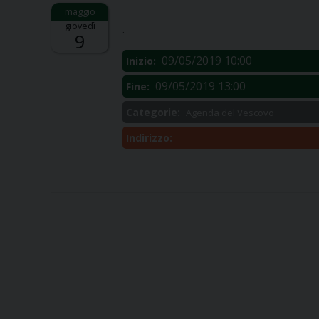
Descrizione:
giovedì
.
9
09/05/2019 10:00
Inizio:
09/05/2019 13:00
Fine:
Categorie:
Agenda del Vescovo
Indirizzo: