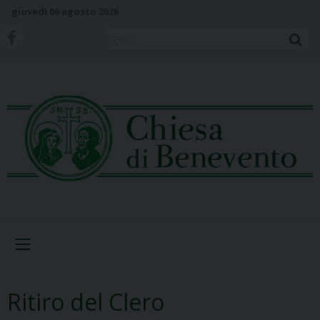
S
giovedì 06 agosto 2026
k
i
Cerca
p
t
o
c
o
n
t
e
n
t
Menu
Ritiro del Clero