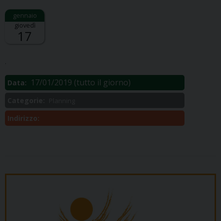
giovedì
17
Descrizione:
.
17/01/2019
(tutto il giorno)
Data:
Categorie:
Planning
Indirizzo: