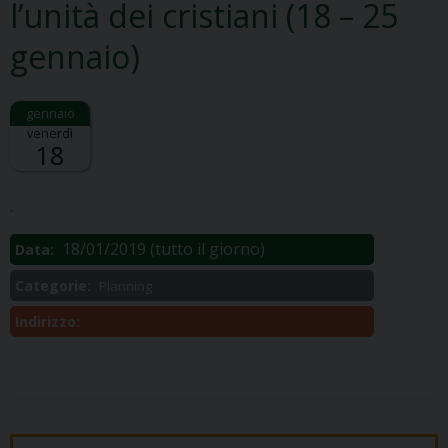
l’unità dei cristiani (18 – 25
gennaio)
venerdì
18
Descrizione:
.
18/01/2019
(tutto il giorno)
Data:
Categorie:
Planning
Indirizzo: