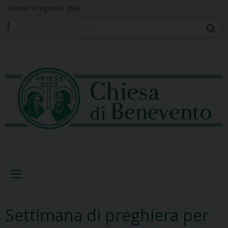
S
lunedì 10 agosto 2026
k
i
Cerca
p
t
o
c
o
n
t
e
n
t
Menu
Settimana di preghiera per