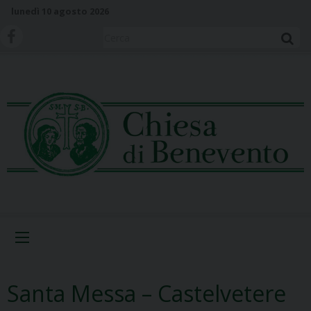
S
lunedì 10 agosto 2026
k
i
Cerca
p
t
o
c
o
n
t
e
n
t
Menu
Santa Messa – Castelvetere