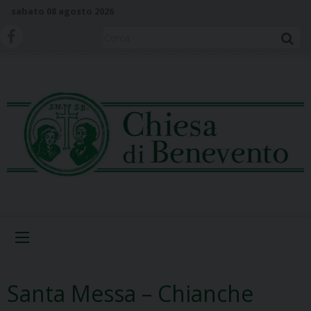
S
sabato 08 agosto 2026
k
i
Cerca
p
t
o
c
o
n
t
e
n
t
Menu
Santa Messa – Chianche