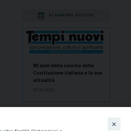
PLANNING DIOCESI
80 anni dalla nascita della
Costituzione italiana e la sua
attualità
03 06 2026
Dove siamo
contatti