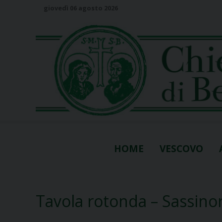
S
giovedì 06 agosto 2026
k
i
p
t
o
c
o
n
t
e
n
HOME
VESCOVO
t
Tavola rotonda – Sassino