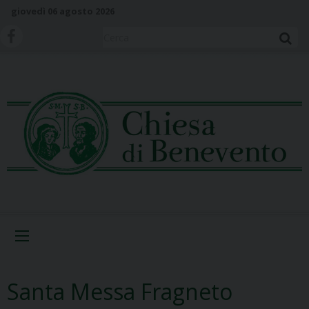
S
giovedì 06 agosto 2026
k
i
Cerca
p
t
o
c
o
n
t
e
n
t
Menu
Santa Messa Fragneto